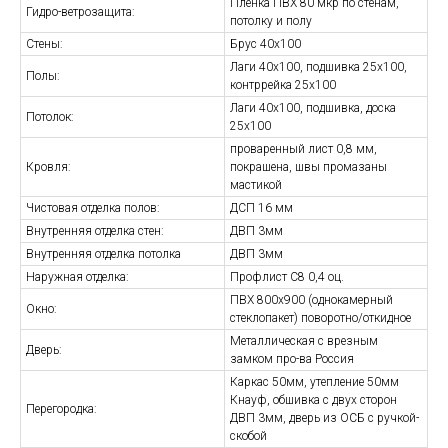
Пленка ПВХ 80 мкр по стенам,
Гидро-ветрозащита:
потолку и полу
Стены:
Брус 40х100
Лаги 40х100, подшивка 25х100,
Полы:
контррейка 25х100
Лаги 40х100, подшивка, доска
Потолок:
25х100
проваренный лист 0,8 мм,
Кровля:
покрашена, швы промазаны
мастикой
Чистовая отделка полов:
ДСП 16 мм
Внутренняя отделка стен:
ДВП 3мм
Внутренняя отделка потолка
ДВП 3мм
Наружная отделка:
Профлист С8 0,4 оц.
ПВХ 800х900 (однокамерный
Окно:
стеклопакет) поворотно/откидное
Металлическая с врезным
Дверь:
замком про-ва Россия
Каркас 50мм, утепление 50мм
Кнауф, обшивка с двух сторон
Перегородка:
ДВП 3мм, дверь из ОСБ с ручкой-
скобой