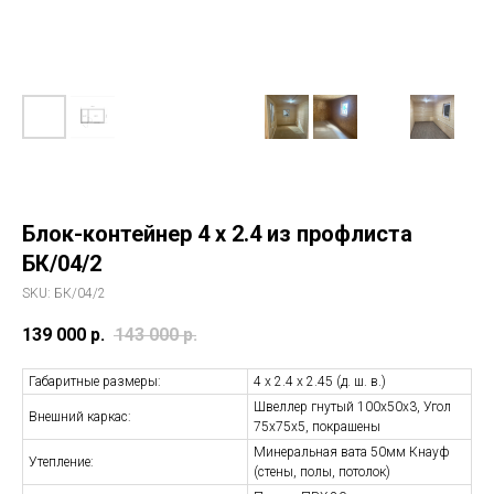
Блок-контейнер 4 х 2.4 из профлиста
БК/04/2
SKU:
БК/04/2
139 000
р.
143 000
р.
Габаритные размеры:
4 х 2.4 х 2.45 (д. ш. в.)
Швеллер гнутый 100х50х3, Угол
Внешний каркас:
75х75х5, покрашены
Минеральная вата 50мм Кнауф
Утепление:
(стены, полы, потолок)