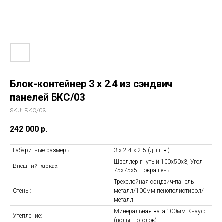
Блок-контейнер 3 х 2.4 из сэндвич
панелей БКС/03
SKU:
БКС/03
242 000
р.
Габаритные размеры:
3 х 2.4 х 2.5 (д. ш. в.)
Швеллер гнутый 100х50х3, Угол
Внешний каркас:
75х75х5, покрашены
Трехслойная сэндвич-панель
Стены:
металл/100мм пенополистирол/
металл
Минеральная вата 100мм Кнауф
Утепление:
(полы, потолок)