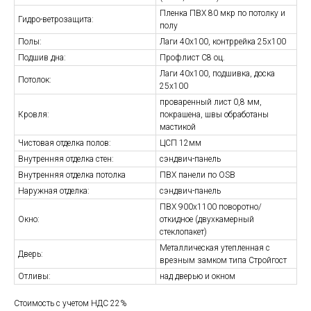
Пленка ПВХ 80 мкр по потолку и
Гидро-ветрозащита:
полу
Полы:
Лаги 40х100, контррейка 25х100
Подшив дна:
Профлист С8 оц.
Лаги 40х100, подшивка, доска
Потолок:
25х100
проваренный лист 0,8 мм,
Кровля:
покрашена, швы обработаны
мастикой
Чистовая отделка полов:
ЦСП 12мм
Внутренняя отделка стен:
сэндвич-панель
Внутренняя отделка потолка
ПВХ панели по OSB
Наружная отделка:
сэндвич-панель
ПВХ 900х1100 поворотно/
Окно:
откидное (двухкамерный
стеклопакет)
Металлическая утепленная с
Дверь:
врезным замком типа Стройгост
Отливы:
над дверью и окном
Стоимость с учетом НДС 22%