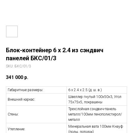
Блок-контейнер 6 х 2.4 из сэндвич
панелей БКС/01/3
SKU:
БКС/01/3
341 000
р.
Габаритные размеры:
6 х 2.4 х 2.5 (д. ш. в.)
Швеллер гнутый 100х50х3, Угол
Внешний каркас:
75х75х5, покрашены
Трехслойная сэндвич-панель
Стены:
металл/100мм пенополистирол/
металл
Минеральная вата 100мм Кнауф
Утепление:
(полы, потолок)