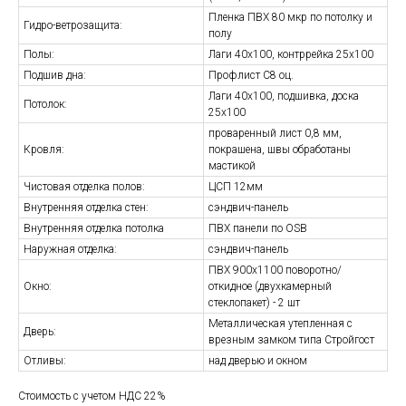
Пленка ПВХ 80 мкр по потолку и
Гидро-ветрозащита:
полу
Полы:
Лаги 40х100, контррейка 25х100
Подшив дна:
Профлист С8 оц.
Лаги 40х100, подшивка, доска
Потолок:
25х100
проваренный лист 0,8 мм,
Кровля:
покрашена, швы обработаны
мастикой
Чистовая отделка полов:
ЦСП 12мм
Внутренняя отделка стен:
сэндвич-панель
Внутренняя отделка потолка
ПВХ панели по OSB
Наружная отделка:
сэндвич-панель
ПВХ 900х1100 поворотно/
Окно:
откидное (двухкамерный
стеклопакет) - 2 шт
Металлическая утепленная с
Дверь:
врезным замком типа Стройгост
Отливы:
над дверью и окном
Стоимость с учетом НДС 22%